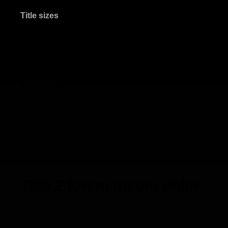
Title sizes
Title 1 lorem ipsum
dolor
Title 2 lorem ipsum dolor