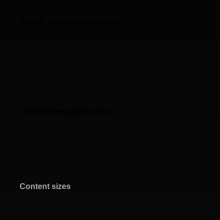
Title 5 lorem ipsum dolor
Title 6 lorem ipsum dolor
Content sizes